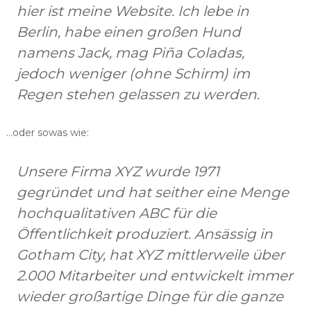
hier ist meine Website. Ich lebe in
r
m
Berlin, habe einen großen Hund
e
p
namens Jack, mag Piña Coladas,
u
jedoch weniger (ohne Schirm) im
m
p
Regen stehen gelassen zu werden.
e
n
…oder sowas wie:
Unsere Firma XYZ wurde 1971
gegründet und hat seither eine Menge
hochqualitativen ABC für die
Öffentlichkeit produziert. Ansässig in
Gotham City, hat XYZ mittlerweile über
2.000 Mitarbeiter und entwickelt immer
wieder großartige Dinge für die ganze