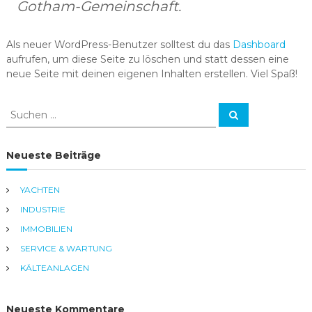
Gotham-Gemeinschaft.
Als neuer WordPress-Benutzer solltest du das
Dashboard
aufrufen, um diese Seite zu löschen und statt dessen eine
neue Seite mit deinen eigenen Inhalten erstellen. Viel Spaß!
S
S
u
u
c
c
h
e
h
Neueste Beiträge
n
e
n
YACHTEN
a
INDUSTRIE
c
h
IMMOBILIEN
:
SERVICE & WARTUNG
KÄLTEANLAGEN
Neueste Kommentare