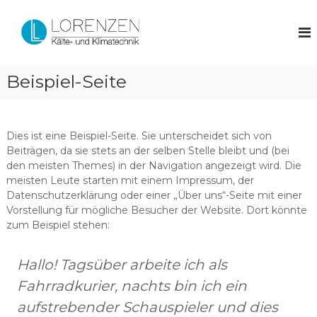
Z
L
K
u
ä
r
o
l
ü
r
t
c
e
e
Beispiel-Seite
k
-
n
z
,
z
K
u
e
l
m
Dies ist eine Beispiel-Seite. Sie unterscheidet sich von
i
n
I
m
Beiträgen, da sie stets an der selben Stelle bleibt und (bei
n
a
den meisten Themes) in der Navigation angezeigt wird. Die
h
t
meisten Leute starten mit einem Impressum, der
a
e
Datenschutzerklärung oder einer „Über uns“-Seite mit einer
c
l
Vorstellung für mögliche Besucher der Website. Dort könnte
h
t
zum Beispiel stehen:
n
i
k
Hallo! Tagsüber arbeite ich als
u
n
Fahrradkurier, nachts bin ich ein
d
W
aufstrebender Schauspieler und dies
ä