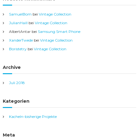
SamuelBom
bei
Vintage Collection
JulianHaill
bei
Vintage Collection
AlbertAntar
bei
Samsung Smart Phone
XanderTwede
bei
Vintage Collection
Boristetry
bei
Vintage Collection
Archive
Juli 2018
Kategorien
Kacheln-bisherige Projekte
Meta