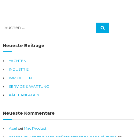
S
S
u
u
c
c
h
e
h
Neueste Beiträge
n
e
n
YACHTEN
a
INDUSTRIE
c
h
IMMOBILIEN
:
SERVICE & WARTUNG
KÄLTEANLAGEN
Neueste Kommentare
Abel
bei
Mac Product
кладовщик от прямого работодателя в новосибирске
bei