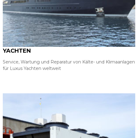
r
m
e
p
u
m
p
e
n
YACHTEN
Service, Wartung und Reparatur von Kälte- und Klimaanlagen
für Luxus Yachten weltweit